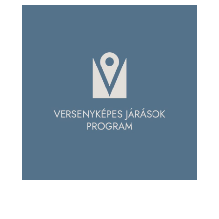
L
Á
S
A