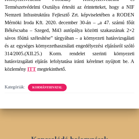
Természetvédelmi Osztálya értesíti az érintetteket, hogy a NIF
Nemzeti Infrastruktúra Fejlesztő Zrt. képviseletében a RODEN
Mérnöki Iroda Kft. 2020. december 30-án – „a 47. számú főút
Békéscsaba – Szeged, M43 autópálya közötti szakaszának 2×2
sávos főúttá szélesítése” tárgyában – a környezeti hatásvizsgálati
és az egységes környezethasználati engedélyezési eljárásról szóló
314/2005.(XII.25.) Korm. rendelet szerinti környezeti
hatásvizsgálati eljárás lefolytatása iránti kérelmet nyújtott be. A
közlemény
ITT
megtekinthető.
Kategóriák:
KORMÁNYHIVATAL