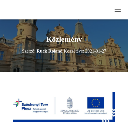
N
A
V
I
G
Közlemény
Á
C
Szerző:
Ruck Roland
Közzétéve:
2021-01-27
I
Ó
B
E
-
/
K
I
K
A
P
C
S
O