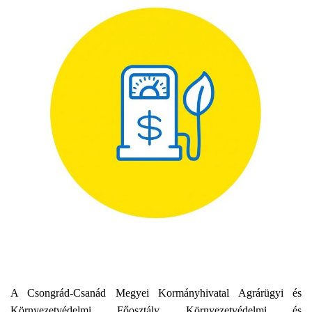
A Csongrád-Csanád Megyei Kormányhivatal Agrárügyi és
Környezetvédelmi Főosztály Környezetvédelmi és