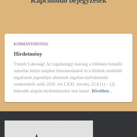
Kapcsolódó bejegyzések
KORMÁNYHIVATAL
Hirdetmény
Tisztelt Lakosság! Az ingatlanügyi hatóság a földeken fennálló
osztatlan közös tulajdon felszámolásáról és a földnek minősülő
ingatlanok jogosultjai adatainak ingatlan-nyilvántartási
rendezéséről szóló 2020. évi LXXI. törvény 22.§ (1) – (2)
bekezdés alapján hirdetményeket tesz közzé.
Bővebben...