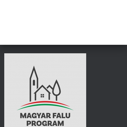
L
Á
S
A