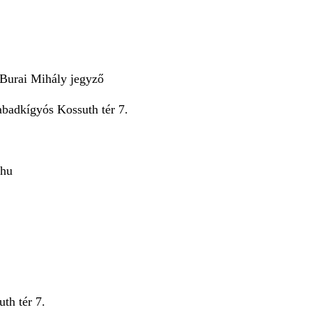
. Burai Mihály jegyző
abadkígyós Kossuth tér 7.
.hu
th tér 7.