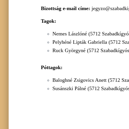
Bizottság e-mail címe:
jegyzo@szabadki
Tagok:
Nemes Lászlóné (5712 Szabadkígyós,
Pelyhéné Lipták Gabriella (5712 Sza
Ruck Györgyné (5712 Szabadkígyós, 
Póttagok:
Baloghné Zsigovics Anett (5712 Sza
Susánszki Pálné (5712 Szabadkígyós,