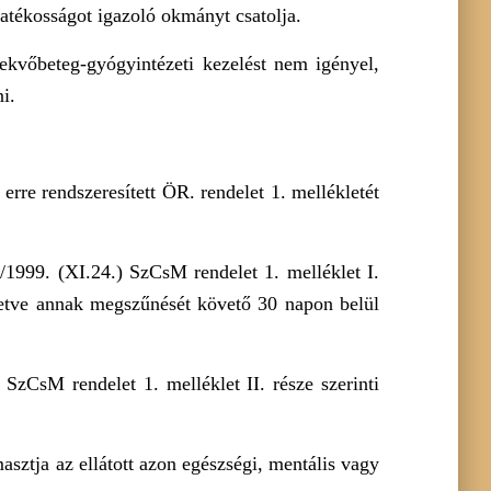
yatékosságot igazoló okmányt csatolja.
 fekvőbeteg-gyógyintézeti kezelést nem igényel,
i.
erre rendszeresített ÖR. rendelet 1. mellékletét
9/1999. (XI.24.) SzCsM rendelet 1. melléklet I.
illetve annak megszűnését követő 30 napon belül
 SzCsM rendelet 1. melléklet II. része szerinti
masztja az ellátott azon egészségi, mentális vagy