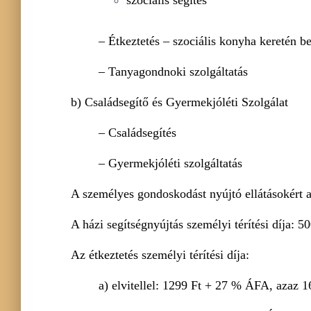
szociális segítés
– Étkeztetés – szociális konyha keretén be
– Tanyagondnoki szolgáltatás
b) Családsegítő és Gyermekjóléti Szolgálat
– Családsegítés
– Gyermekjóléti szolgáltatás
A személyes gondoskodást nyújtó ellátásokért az 
A házi segítségnyújtás személyi térítési díja: 5
Az étkeztetés személyi térítési díja:
a) elvitellel: 1299 Ft + 27 % ÁFA, azaz 1