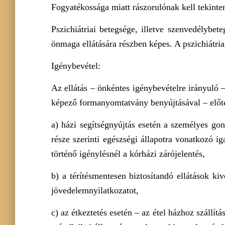
Fogyatékossága miatt rászorulónak kell tekinte
Pszichiátriai betegsége, illetve szenvedélybet
önmaga ellátására részben képes. A pszichiátria
Igénybevétel:
Az ellátás – önkéntes igénybevételre irányuló –
képező formanyomtatvány benyújtásával – előte
a) házi segítségnyújtás esetén a személyes gon
része szerinti egészségi állapotra vonatkozó i
történő igénylésnél a kórházi zárójelentés,
b) a térítésmentesen biztosítandó ellátások ki
jövedelemnyilatkozatot,
c) az étkeztetés esetén – az étel házhoz szállít