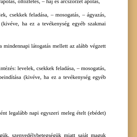
ápolás, öltöztetés, – haj és arcszőrzet ápolás,
elek, csekkek feladása, – mosogatás, – ágyazás,
sa (kivéve, ha ez a tevékenység egyéb szakmai
a mindennapi látogatás mellett az alább végzett
intézés: levelek, csekkek feladása, – mosogatás,
beindítása (kivéve, ha ez a tevékenység egyéb
ént legalább napi egyszeri meleg ételt (ebédet)
ségük, szenvedélybetegségük miatt saját maguk