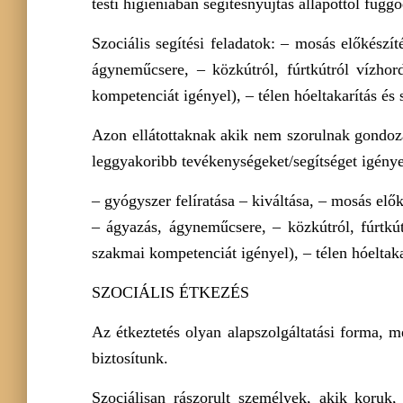
testi higiéniában segítésnyújtás állapottól függ
Szociális segítési feladatok: – mosás előkészí
ágyneműcsere, – közkútról, fúrtkútról vízhor
kompetenciát igényel), – télen hóeltakarítás és s
Azon ellátottaknak akik nem szorulnak gondozás
leggyakoribb tevékenységeket/segítséget igénye
– gyógyszer felíratása – kiváltása, – mosás elő
– ágyazás, ágyneműcsere, – közkútról, fúrtkú
szakmai kompetenciát igényel), – télen hóeltakar
SZOCIÁLIS ÉTKEZÉS
Az étkeztetés olyan alapszolgáltatási forma, m
biztosítunk.
Szociálisan rászorult személyek, akik koruk,