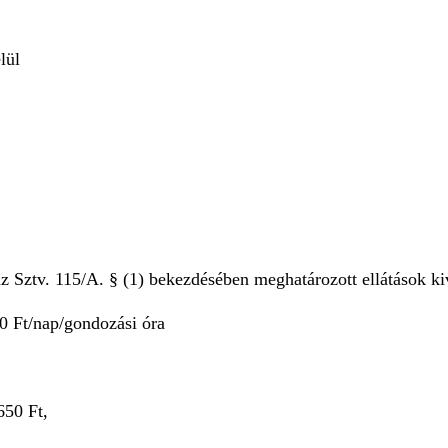
lül
Sztv. 115/A. § (1) bekezdésében meghatározott ellátások kivéte
00 Ft/nap/gondozási óra
650 Ft,