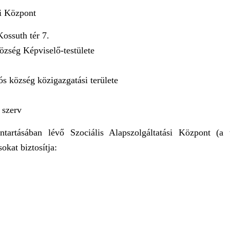
si Központ
ossuth tér 7.
zség Képviselő-testülete
 község közigazgatási területe
 szerv
tartásában lévő Szociális Alapszolgáltatási Központ (
okat biztosítja: