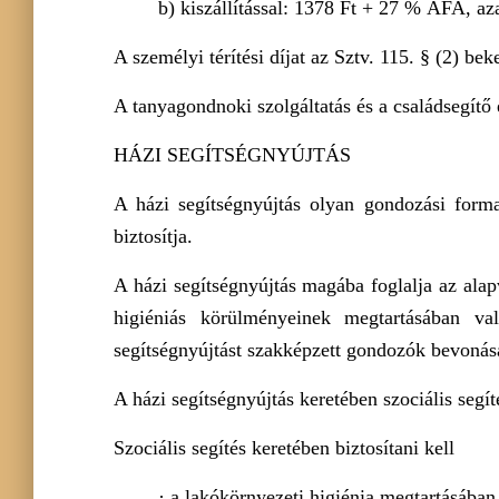
b) kiszállítással: 1378 Ft + 27 % ÁFA, az
A személyi térítési díjat az Sztv. 115. § (2) 
A tanyagondnoki szolgáltatás és a családsegítő 
HÁZI SEGÍTSÉGNYÚJTÁS
A házi segítségnyújtás olyan gondozási forma
biztosítja.
A házi segítségnyújtás magába foglalja az alapv
higiéniás körülményeinek megtartásában val
segítségnyújtást szakképzett gondozók bevonásá
A házi segítségnyújtás keretében szociális segít
Szociális segítés keretében biztosítani kell
· a lakókörnyezeti higiénia megtartásába