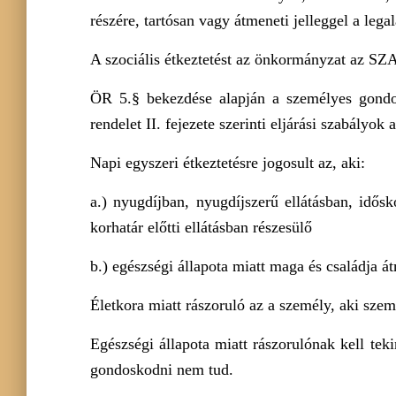
részére, tartósan vagy átmeneti jelleggel a lega
A szociális étkeztetést az önkormányzat az SZA
ÖR 5.§ bekezdése alapján a személyes gondosk
rendelet II. fejezete szerinti eljárási szabályok
Napi egyszeri étkeztetésre jogosult az, aki:
a.) nyugdíjban, nyugdíjszerű ellátásban, idősk
korhatár előtti ellátásban részesülő
b.) egészségi állapota miatt maga és családja á
Életkora miatt rászoruló az a személy, aki szem
Egészségi állapota miatt rászorulónak kell teki
gondoskodni nem tud.