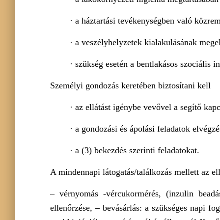
· a háztartási tevékenységben való közre
· a veszélyhelyzetek kialakulásának megelő
· szükség esetén a bentlakásos szociális i
Személyi gondozás keretében biztosítani kell
· az ellátást igénybe vevővel a segítő kapcs
· a gondozási és ápolási feladatok elvégzé
· a (3) bekezdés szerinti feladatokat.
A mindennapi látogatás/találkozás mellett az el
– vérnyomás -vércukormérés, (inzulin beadás
ellenőrzése, – bevásárlás: a szükséges napi fogy