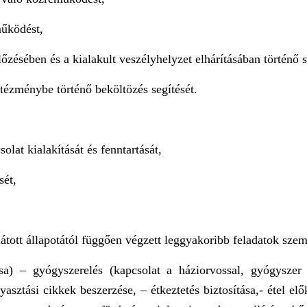
működést,
zésében és a kialakult veszélyhelyzet elhárításában történő s
ntézménybe történő beköltözés segítését.
olat kialakítását és fenntartását,
sét,
látott állapotától függően végzett leggyakoribb feladatok sze
a) – gyógyszerelés (kapcsolat a háziorvossal, gyógyszer f
asztási cikkek beszerzése, – étkeztetés biztosítása,- étel elő