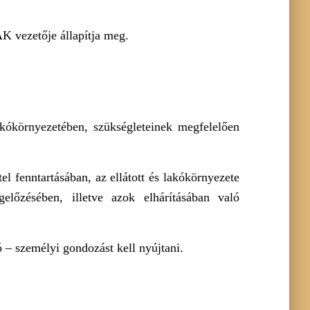
AK vezetője állapítja meg.
akókörnyezetében, szükségleteinek megfelelően
el fenntartásában, az ellátott és lakókörnyezete
előzésében, illetve azok elhárításában való
ó – személyi gondozást kell nyújtani.