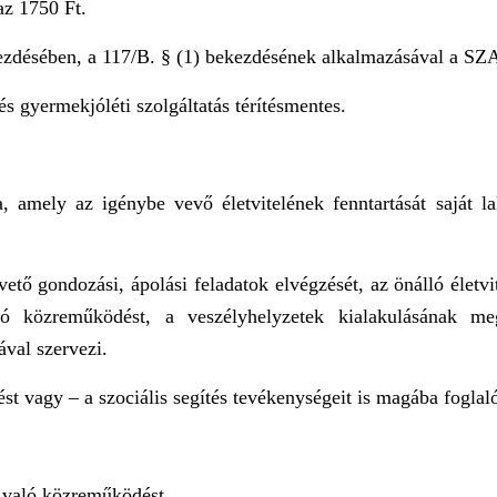
az 1750 Ft.
bekezdésében, a 117/B. § (1) bekezdésének alkalmazásával a SZ
és gyermekjóléti szolgáltatás térítésmentes.
, amely az igénybe vevő életvitelének fenntartását saját l
ető gondozási, ápolási feladatok elvégzését, az önálló életvit
ó közreműködést, a veszélyhelyzetek kialakulásának meg
val szervezi.
ést vagy – a szociális segítés tevékenységeit is magába foglal
n való közreműködést,