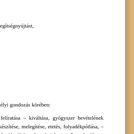
egítségnyújtást,
mélyi gondozás körében:
elíratása – kiváltása, gyógyszer bevételének
készítése, melegítése, etetés, folyadékpótlása, –