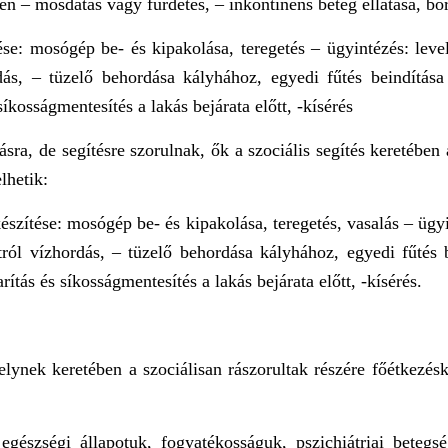
ően – mosdatás vagy fürdetés, – inkontinens beteg ellátása, bőr
tése: mosógép be- és kipakolása, teregetés – ügyintézés: lev
dás, – tüzelő behordása kályhához, egyedi fűtés beindítá
íkosságmentesítés a lakás bejárata előtt, -kísérés
ra, de segítésre szorulnak, ők a szociális segítés keretében 
lhetik:
készítése: mosógép be- és kipakolása, teregetés, vasalás – ügy
tról vízhordás, – tüzelő behordása kályhához, egyedi fűtés 
ítás és síkosságmentesítés a lakás bejárata előtt, -kísérés.
elynek keretében a szociálisan rászorultak részére főétkezésk
 egészségi állapotuk, fogyatékosságuk, pszichiátriai beteg