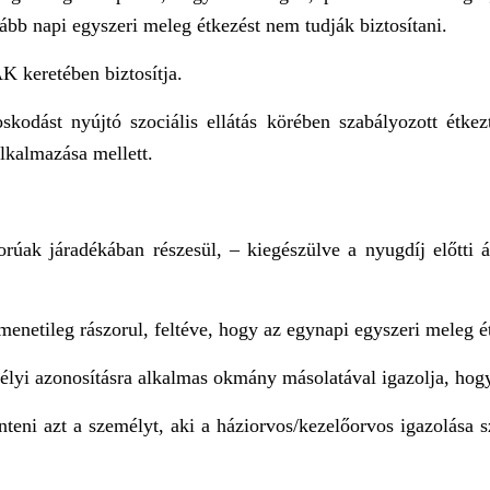
lább napi egyszeri meleg étkezést nem tudják biztosítani.
K keretében biztosítja.
odást nyújtó szociális ellátás körében szabályozott étkez
 alkalmazása mellett.
orúak járadékában részesül, – kiegészülve a nyugdíj előtti ál
tmenetileg rászorul, feltéve, hogy az egynapi egyszeri meleg
élyi azonosításra alkalmas okmány másolatával igazolja, hogy 
nteni azt a személyt, aki a háziorvos/kezelőorvos igazolása 