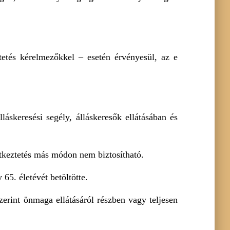
tetés kérelmezőkkel – esetén érvényesül, az e
láskeresési segély, álláskeresők ellátásában és
 étkeztetés más módon nem biztosítható.
65. életévét betöltötte.
szerint önmaga ellátásáról részben vagy teljesen