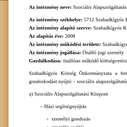
Az intézmény neve:
Szociális Alapszolgáltatá
Az intézmény székhelye:
5712 Szabadkígyós K
Az intézmény alapító szerve:
Szabadkígyós Kö
Az alapítás éve:
2008
Az intézmény működési területe:
Szabadkígyós
Az intézmény jogállása:
Önálló jogi személy
Gazdálkodása:
önállóan működő költségvetési
Szabadkígyós Község Önkormányzata a fenn
gondoskodást nyújtó – szociális alapszolgáltatás
a) Szociális Alapszolgáltatási Központ
– Házi segítségnyújtás
személyi gondozás