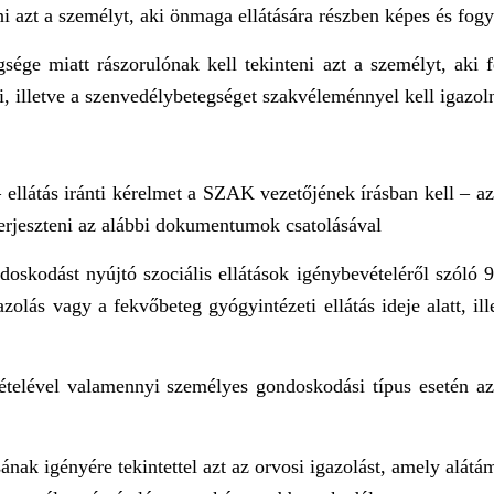
ni azt a személyt, aki önmaga ellátására részben képes és fog
egsége miatt rászorulónak kell tekinteni azt a személyt, aki
i, illetve a szenvedélybetegséget szakvéleménnyel kell igazoln
 ellátás iránti kérelmet a SZAK vezetőjének írásban kell – az 
rjeszteni az alábbi dokumentumok csatolásával
doskodást nyújtó szociális ellátások igénybevételéről szóló 
gazolás vagy a fekvőbeteg gyógyintézeti ellátás ideje alatt, 
vételével valamennyi személyes gondoskodási típus esetén az
ásának igényére tekintettel azt az orvosi igazolást, amely alátá