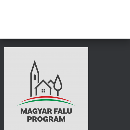
L
Á
S
A