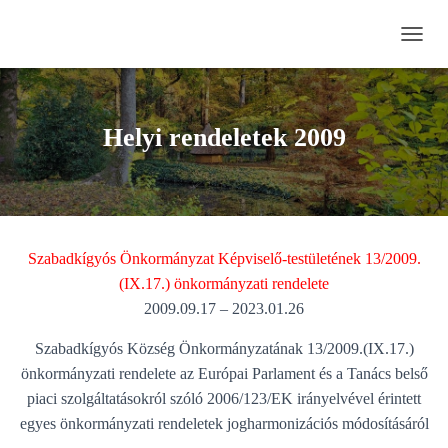
N
A
V
I
G
Helyi rendeletek 2009
Á
C
I
Ó
B
E
Szabadkígyós Önkormányzat Képviselő-testületének 13/2009.
-
/
(IX.17.) önkormányzati rendelete
K
2009.09.17 – 2023.01.26
I
K
Szabadkígyós Község Önkormányzatának 13/2009.(IX.17.)
A
önkormányzati rendelete az Európai Parlament és a Tanács belső
P
C
piaci szolgáltatásokról szóló 2006/123/EK irányelvével érintett
S
egyes önkormányzati rendeletek jogharmonizációs módosításáról
O