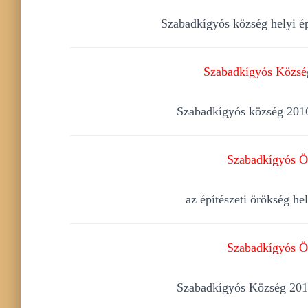
Szabadkígyós község helyi ép
Szabadkígyós Község
Szabadkígyós község 2016.
Szabadkígyós Ön
az építészeti örökség h
Szabadkígyós Ön
Szabadkígyós Község 2016.