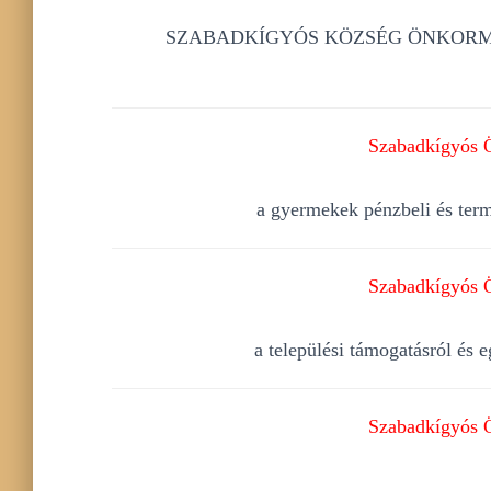
SZABADKÍGYÓS KÖZSÉG ÖNKORMÁNYZA
Szabadkígyós Ö
a gyermekek pénzbeli és term
Szabadkígyós Ö
a települési támogatásról és 
Szabadkígyós Ö