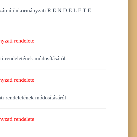
 önkormányzati R E N D E L E T E
yzati rendelete
ti rendeletének módosításáról
yzati rendelete
ati rendeletének módosításáról
yzati rendelete