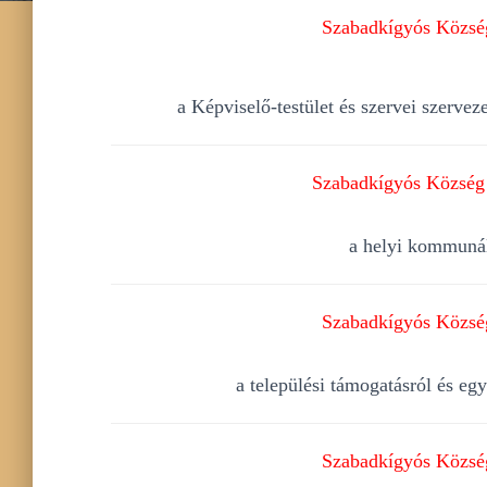
Szabadkígyós Község
a Képviselő-testület és szervei szerve
Szabadkígyós Község 
a helyi kommunál
Szabadkígyós Község
a települési támogatásról és eg
Szabadkígyós Község