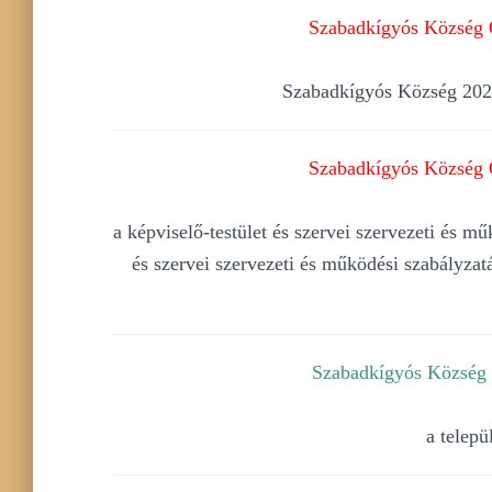
Szabadkígyós Község Ö
Szabadkígyós Község 2025.
Szabadkígyós Község Ö
a képviselő-testület és szervei szervezeti és m
és szervei szervezeti és működési szabályza
Szabadkígyós Község Ö
a telepü