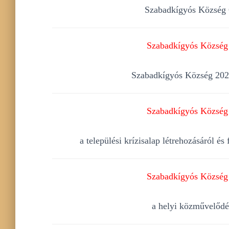
Szabadkígyós Község Ö
Szabadkígyós Község 
Szabadkígyós Község 2025.
Szabadkígyós Község 
a települési krízisalap létrehozásáról é
Szabadkígyós Község 
a helyi közművelődés