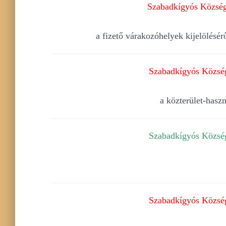
Szabadkígyós Község 
a fizető várakozóhelyek kijelölésé
Szabadkígyós Község
a közterület-hasz
Szabadkígyós Község
Szabadkígyós Község