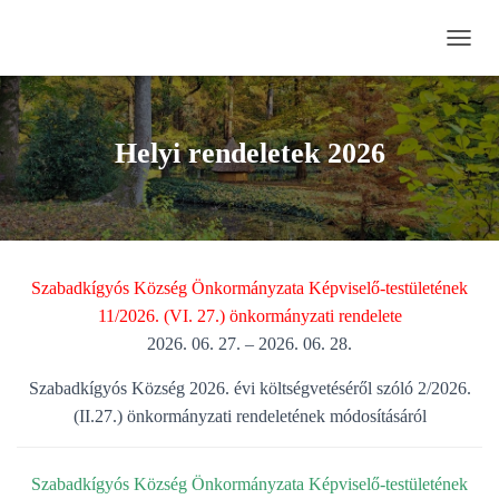
N
A
V
I
G
Helyi rendeletek 2026
Á
C
I
Ó
B
E
Szabadkígyós Község Önkormányzata Képviselő-testületének
-
/
11/2026. (VI. 27.) önkormányzati rendelete
K
2026. 06. 27. – 2026. 06. 28.
I
K
Szabadkígyós Község 2026. évi költségvetéséről szóló 2/2026.
A
(II.27.) önkormányzati rendeletének módosításáról
P
C
S
O
Szabadkígyós Község Önkormányzata Képviselő-testületének