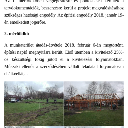
L
Az 1. mérföldkőben véglegesítésre és pontosításra kerültek a
Á
tervdokumentációk, beszerzésre kerül a projekt megvalósításához
S
szükséges hatósági engedély. Az építési engedély 2018. január 19-
A
én emelkedett jogerőre.
2. mérföldkő
A munkaterület átadás-átvétele 2018. február 6-án megtörtént,
építési napló megnyitásra került. Első ütemben a kivitelező 25%-
os készültségi fokig jutott el a kivitelezési folyamatokban.
Műszaki ellenőr a szerződésében vállalt feladatait folyamatosan
ellátta/ellátja.