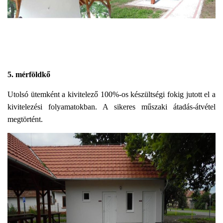
5. mérföldkő
Utolsó ütemként a kivitelező 100%-os készültségi fokig jutott el a
kivitelezési folyamatokban. A sikeres műszaki átadás-átvétel
megtörtént.