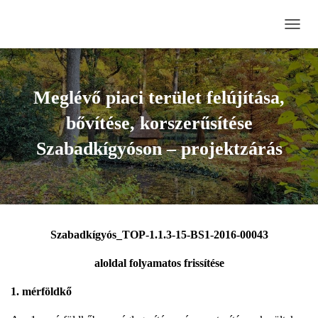
N
A
V
I
G
Meglévő piaci terület felújítása,
Á
C
bővítése, korszerűsítése
I
Ó
Szabadkígyóson – projektzárás
B
E
-
/
K
I
Szabadkígyós_TOP-1.1.3-15-BS1-2016-00043
K
A
aloldal folyamatos frissítése
P
C
1. mérföldkő
S
O