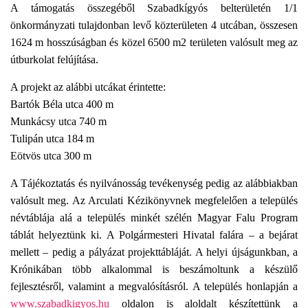
L
A támogatás összegéből Szabadkígyós belterületén 1/1
Á
önkormányzati tulajdonban levő közterületen 4 utcában, összesen
S
A
1624 m hosszúságban és közel 6500 m2 területen valósult meg az
útburkolat felújítása.
A projekt az alábbi utcákat érintette:
Bartók Béla utca 400 m
Munkácsy utca 740 m
Tulipán utca 184 m
Eötvös utca 300 m
A Tájékoztatás és nyilvánosság tevékenység pedig az alábbiakban
valósult meg. Az Arculati Kézikönyvnek megfelelően a település
névtáblája alá a település minkét szélén Magyar Falu Program
táblát helyeztünk ki. A Polgármesteri Hivatal falára – a bejárat
mellett – pedig a pályázat projekttábláját. A helyi újságunkban, a
Krónikában több alkalommal is beszámoltunk a készülő
fejlesztésről, valamint a megvalósításról. A település honlapján a
www.szabadkigyos.hu
oldalon is aloldalt készítettünk a