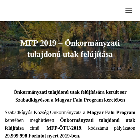
N
A
V
I
G
MFP 2019 – Önkormányzati
Á
C
tulajdonú utak felújítása
I
Ó
B
E
-
/
Önkormányzati tulajdonú utak felújítására került sor
K
I
Szabadkígyóson a Magyar Falu Program keretében
K
A
Szabadkígyós Község Önkormányzata a
Magyar Falu Program
P
keretében meghirdetett
Önkormányzati tulajdonú utak
C
felújítása
című,
MFP-ÖTU/2019.
kódszámú pályázaton
S
O
29.999.998 Forintot nyert 2019-ben.