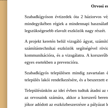
Orvosi e
Szabadkígyóson évtizedek óta 2 háziorvos végz
mindegyikében régiek a mindennapi használatb
legszükségesebb elavult eszközök nagy részét.
A projekt keretén belül vizsgáló ágyat, számító
számítástechnikai eszközök segítségével rövi
kommunikációra, és a vizsgálatra. A korszerűb
egyes esetekben a prevencióra.
Szabadkígyós településen mindig zavartalan é
település lakói rendelkezésére, és a beszerzett
Településünkön az idei évben tudtuk átadni az ú
az orvosaink számára, akkor a korszerű beren
jókor adódott az eszközbeszerzésre a pályázat l