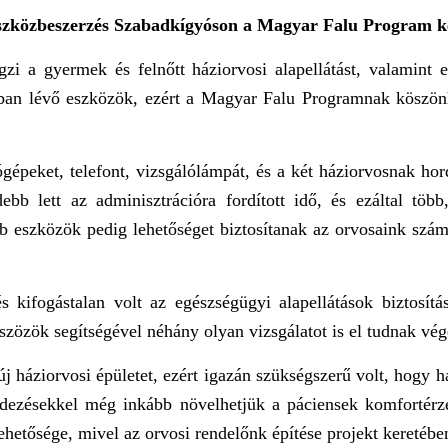
szközbeszerzés Szabadkígyóson a Magyar Falu Program k
i a gyermek és felnőtt háziorvosi alapellátást, valamint e
an lévő eszközök, ezért a Magyar Falu Programnak köszönhet
gépeket, telefont, vizsgálólámpát, és a két háziorvosnak hor
debb lett az adminisztrációra fordított idő, és ezáltal töb
b eszközök pedig lehetőséget biztosítanak az orvosaink szám
s kifogástalan volt az egészségügyi alapellátások biztosít
 eszözök segítségével néhány olyan vizsgálatot is el tudnak v
j háziorvosi épületet, ezért igazán szükségszerű volt, hogy h
dezésekkel még inkább növelhetjük a páciensek komfortérze
ehetősége, mivel az orvosi rendelőnk építése projekt keretéb