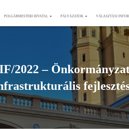
POLGÁRMESTERI HIVATAL
PÁLYÁZATOK
VÁLASZTÁSI INFO
F/2022 – Önkormányzati
nfrastrukturális fejleszté