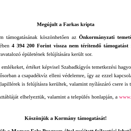
Megújult a Farkas kripta
am támogatásának köszönhetően az
Önkormányzati temetők
tében
4 394 200 Forint vissza nem térítendő támogatást
n
avatalozó épületének felújítására került sor.
ős emlékeket, értéket képvisel Szabadkígyós temetkezési hagy
lsősorban a csapadékvíz elleni védelemre, így az ezzel kapcsol
pillérek is felújításra kerültek, valamint nyílászáró csere is 
ttábláját elhelyeztük, valamint a település honlapján, a
www.
Köszönjük a Kormány támogatását!