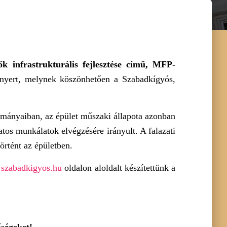
 infrastrukturális fejlesztése című, MFP-
yert, melynek köszönhetően a Szabadkígyós,
ományaiban, az épület műszaki állapota azonban
atos munkálatok elvégzésére irányult. A falazati
történt az épületben.
szabadkigyos.hu
oldalon aloldalt készítettünk a