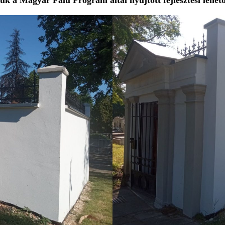
k a Magyar Falu Program által nyújtott fejlesztési lehet