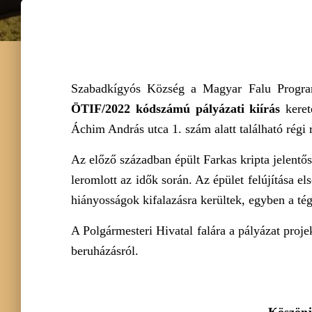
Szabadkígyós Község a Magyar Falu Progr
ÖTIF/2022 kódszámú pályázati kiírás
kere
Áchim András utca 1. szám alatt található régi r
Az előző században épült Farkas kripta jelent
leromlott az idők során. Az épület felújítása e
hiányosságok kifalazásra kerültek, egyben a tégla
A Polgármesteri Hivatal falára a pályázat projek
beruházásról.