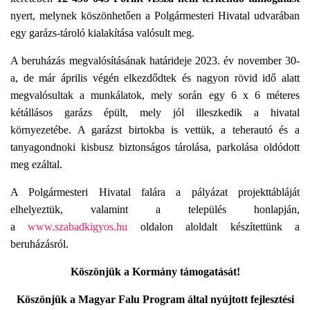
L
Á
nyert, melynek köszönhetően a Polgármesteri Hivatal udvarában
S
egy garázs-tároló kialakítása valósult meg.
A
A beruházás megvalósításának határideje 2023. év november 30-
a, de már április végén elkezdődtek és nagyon rövid idő alatt
megvalósultak a munkálatok, mely során egy 6 x 6 méteres
kétállásos garázs épült, mely jól illeszkedik a hivatal
környezetébe. A garázst birtokba is vettük, a teherautó és a
tanyagondnoki kisbusz biztonságos tárolása, parkolása oldódott
meg ezáltal.
A Polgármesteri Hivatal falára a pályázat projekttábláját
elhelyeztük, valamint a település honlapján,
a
www.szabadkigyos.hu
oldalon aloldalt készítettünk a
beruházásról.
Köszönjük a Kormány támogatását!
Köszönjük a Magyar Falu Program által nyújtott fejlesztési