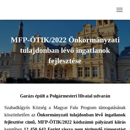
N
A
V
I
G
MFP-ÖTIK/2022 Önkormányzati
Á
C
tulajdonban lévő ingatlanok
I
Ó
fejlesztése
B
E
-
/
K
I
Garázs épült a Polgármesteri Hivatal udvarán
K
A
Szabadkígyós Község a Magyar Falu Program támogatásának
P
C
köszönhetően az
Önkormányzati tulajdonban lévő ingatlanok
S
fejlesztése című, MFP-ÖTIK/2022 kódszámú pályázati kiírás
O
keretében
12 450 643 Forint vissza nem térítendő támogatást