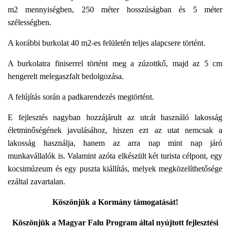
L
m2 mennyiségben, 250 méter hosszúságban és 5 méter
Á
S
szélességben.
A
A korábbi burkolat 40 m2-es felületén teljes alapcsere történt.
A burkolatra finiserrel történt meg a zúzottkő, majd az 5 cm
hengerelt melegaszfalt bedolgozása.
A felújítás során a padkarendezés megtörtént.
E fejlesztés nagyban hozzájárult az utcát használó lakosság
életminőségének javulásához, hiszen ezt az utat nemcsak a
lakosság használja, hanem az arra nap mint nap járó
munkavállalók is. Valamint azóta elkészült két turista célpont, egy
kocsimúzeum és egy puszta kiállítás, melyek megközelíthetősége
ezáltal zavartalan.
Köszönjük a Kormány támogatását!
Köszönjük a Magyar Falu Program által nyújtott fejlesztési