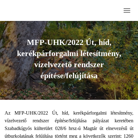
N
A
V
I
G
MFP-UHK/2022 Út, híd,
Á
C
kerékpárforgalmi létesítmény,
I
Ó
vízelvezető rendszer
B
építése/felújítása
E
-
/
K
I
K
A
Az MFP-UHK/2022 Út, híd, kerékpárforgalmi létesítmény,
P
vízelvezető rendszer építése/felújítása pályázat keretében
C
S
Szabadkígyós külterület 028/6 hrsz-ú Magtár út elnevezésű út
O
útburkolatának felújítása történt meg a következők szerint: 1260