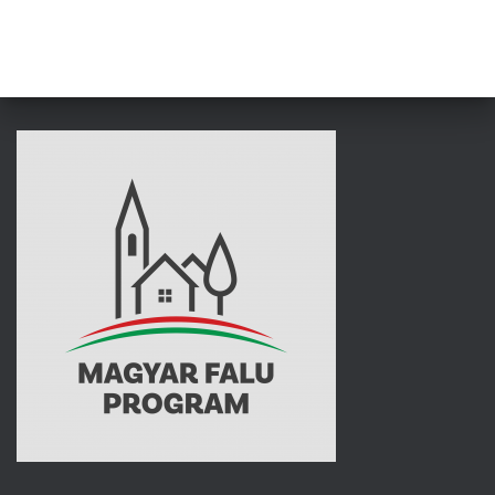
L
Á
S
A