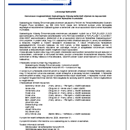
L
Á
S
A