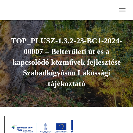
N
A
V
I
G
TOP_PLUSZ-1.3.2-23-BC1-2024-
Á
C
00007 – Belterületi út és a
I
Ó
kapcsolódó közművek fejlesztése
B
Szabadkígyóson Lakossági
E
-
tájékoztató
/
K
I
K
A
P
C
S
O