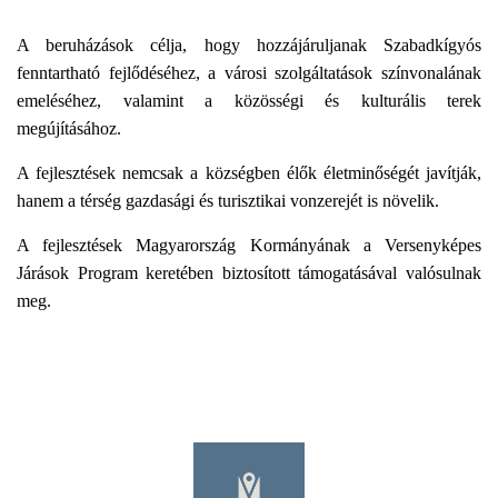
A beruházások célja, hogy hozzájáruljanak Szabadkígyós
fenntartható fejlődéséhez, a városi szolgáltatások színvonalának
emeléséhez, valamint a közösségi és kulturális terek
megújításához.
A fejlesztések nemcsak a községben élők életminőségét javítják,
hanem a térség gazdasági és turisztikai vonzerejét is növelik.
A fejlesztések Magyarország Kormányának a Versenyképes
Járások Program keretében biztosított támogatásával valósulnak
meg.