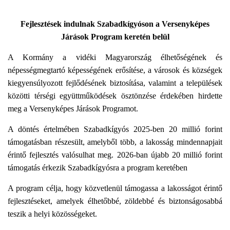
L
Á
S
Fejlesztések indulnak Szabadkígyóson a Versenyképes
A
Járások Program keretén belül
A Kormány a vidéki Magyarország élhetőségének és
népességmegtartó képességének erősítése, a városok és községek
kiegyensúlyozott fejlődésének biztosítása, valamint a települések
közötti térségi együttműködések ösztönzése érdekében hirdette
meg a Versenyképes Járások Programot.
A döntés értelmében Szabadkígyós 2025-ben 20 millió forint
támogatásban részesült, amelyből több, a lakosság mindennapjait
érintő fejlesztés valósulhat meg. 2026-ban újabb 20 millió forint
támogatás érkezik Szabadkígyósra a program keretében
A program célja, hogy közvetlenül támogassa a lakosságot érintő
fejlesztéseket, amelyek élhetőbbé, zöldebbé és biztonságosabbá
teszik a helyi közösségeket.