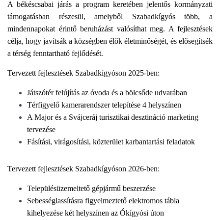
A békéscsabai járás a program keretében jelentős kormányzati
támogatásban részesül, amelyből Szabadkígyós több, a
mindennapokat érintő beruházást valósíthat meg. A fejlesztések
célja, hogy javítsák a községben élők életminőségét, és elősegítsék
a térség fenntartható fejlődését.
Tervezett fejlesztések Szabadkígyóson 2025-ben:
Játszótér felújítás az óvoda és a bölcsőde udvarában
Térfigyelő kamerarendszer telepítése 4 helyszínen
A Major és a Svájceráj turisztikai desztináció marketing
tervezése
Fásítási, virágosítási, közterület karbantartási feladatok
Tervezett fejlesztések Szabadkígyóson 2026-ben:
Településüzemeltető gépjármű beszerzése
Sebességlassításra figyelmeztető elektromos tábla
kihelyezése két helyszínen az Ókígyósi úton