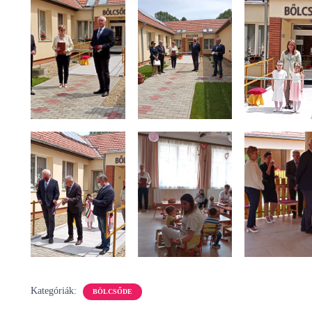
Kategóriák:
BÖLCSŐDE