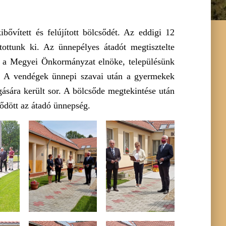
ővített és felújított bölcsődét. Az eddigi 12
tottunk ki. Az ünnepélyes átadót megtisztelte
y a Megyei Önkormányzat elnöke, településünk
tó. A vendégek ünnepi szavai után a gyermekek
gására került sor. A bölcsőde megtekintése után
ődött az átadó ünnepség.