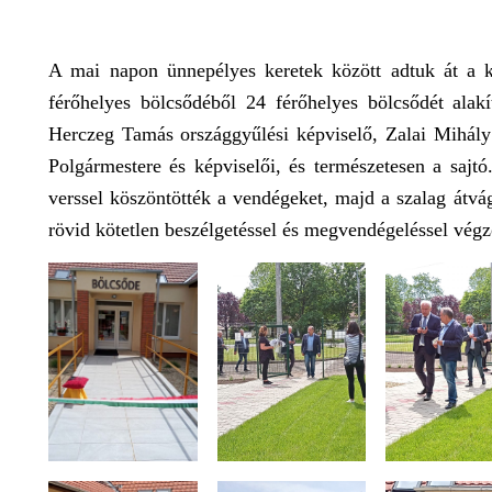
A mai napon ünnepélyes keretek között adtuk át a kib
férőhelyes bölcsődéből 24 férőhelyes bölcsődét alakí
Herczeg Tamás országgyűlési képviselő, Zalai Mihál
Polgármestere és képviselői, és természetesen a saj
verssel köszöntötték a vendégeket, majd a szalag átvá
rövid kötetlen beszélgetéssel és megvendégeléssel végz