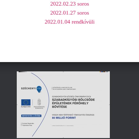
2022.02.23 soros
2022.01.27 soros
2022.01.04 rendkívüli