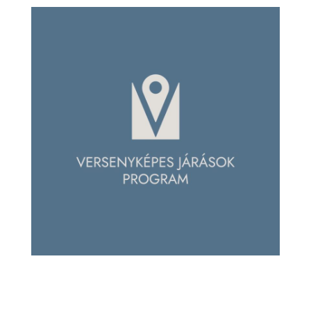
L
Á
S
A