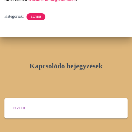
Kategóriák:
EGYÉB
Kapcsolódó bejegyzések
EGYÉB