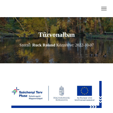
N
A
V
I
G
Tűzvonalban
Á
C
Szerző:
Ruck Roland
Közzétéve:
2022-10-07
I
Ó
B
E
-
/
K
I
K
A
P
C
S
O