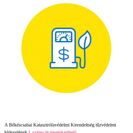
A Békéscsabai Katasztrófavédelmi Kirendeltség tűzvédelmi
hírlevelének
I. száma itt megtekinthető
.