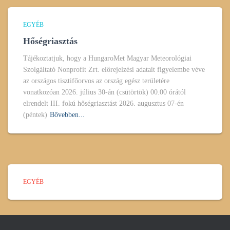
EGYÉB
Hőségriasztás
Tájékoztatjuk, hogy a HungaroMet Magyar Meteorológiai
Szolgáltató Nonprofit Zrt. előrejelzési adatait figyelembe véve
az országos tisztifőorvos az ország egész területére
vonatkozóan 2026. július 30-án (csütörtök) 00.00 órától
elrendelt III. fokú hőségriasztást 2026. augusztus 07-én
(péntek)
Bővebben...
EGYÉB