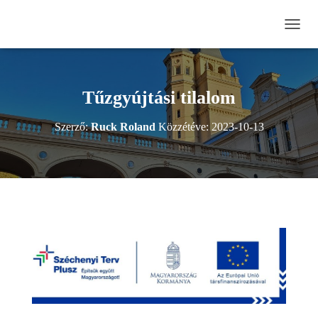
N
A
V
I
G
Tűzgyújtási tilalom
Á
C
Szerző:
Ruck Roland
Közzétéve:
2023-10-13
I
Ó
B
E
-
/
K
I
K
A
P
C
S
O