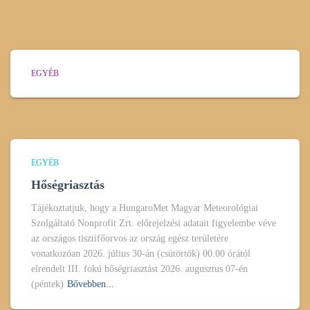
EGYÉB
EGYÉB
Hőségriasztás
Tájékoztatjuk, hogy a HungaroMet Magyar Meteorológiai
Szolgáltató Nonprofit Zrt. előrejelzési adatait figyelembe véve
az országos tisztifőorvos az ország egész területére
vonatkozóan 2026. július 30-án (csütörtök) 00.00 órától
elrendelt III. fokú hőségriasztást 2026. augusztus 07-én
(péntek)
Bővebben...