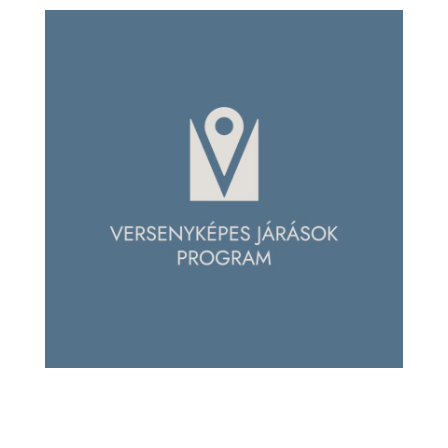
L
Á
S
A