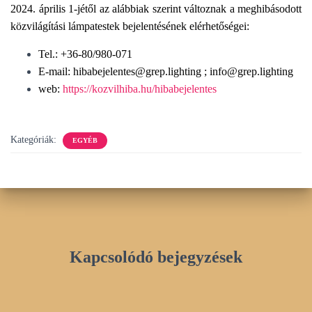
2024. április 1-jétől az alábbiak szerint változnak a meghibásodott
közvilágítási lámpatestek bejelentésének elérhetőségei:
Tel.: +36-80/980-071
E-mail: hibabejelentes@grep.lighting ; info@grep.lighting
web:
https://kozvilhiba.hu/hibabejelentes
Kategóriák:
EGYÉB
Kapcsolódó bejegyzések