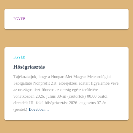
EGYÉB
EGYÉB
Hőségriasztás
Tájékoztatjuk, hogy a HungaroMet Magyar Meteorológiai
Szolgáltató Nonprofit Zrt. előrejelzési adatait figyelembe véve
az országos tisztifőorvos az ország egész területére
vonatkozóan 2026. július 30-án (csütörtök) 00.00 órától
elrendelt III. fokú hőségriasztást 2026. augusztus 07-én
(péntek)
Bővebben...