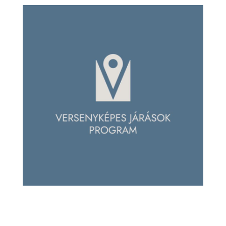
L
Á
S
A