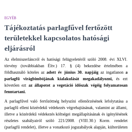
EGYÉB
Tájékoztatás parlagfűvel fertőzött
területekkel kapcsolatos hatósági
eljárásról
Az élelmiszerláncról és hatósági felügyeletéről szóló 2008. évi XLVI.
törvény (továbbiakban Éltv.) 17. § (4) bekezdése értelmében a
földhasználó köteles az
adott év június 30. napjáig
az ingatlanon
a
parlagfű virágbimbójának kialakulását megakadályozni,
és ezt
követően ezt
az állapotot a vegetáció időszak végéig folyamatosan
fenntartani.
A parlagfűvel való fertőzöttség helyszíni ellenőrzésének lefolytatása a
parlagfű elleni közérdekű védekezés végrehajtásának, valamint az állami,
illetve a közérdekű védekezés költségei megállapításának és igénylésének
részletes szabályairól szóló 221/2008. (VIII.30.) Korm. rendelet
(parlagfű rendelet), illetve a vonatkozó jogszabályok alapján, külterületen