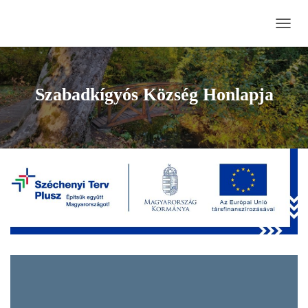
NAVI
BE-/K
Szabadkígyós Község Honlapja