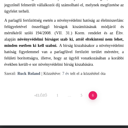
jegyzőnél felmerült vállalkozói díj számolható el, melynek megfizetése az
ügyfelet terheli.
A parlagfű fertőzöttség esetén a növényvédelmi hatóság az élelmiszerlánc
felügyeletével összefüggő bírságok kiszámításának módjáról és
mértékéről szóló 194/2008. (VII. 31.) Korm. rendelet és az Éltv.
alapján
növényvédelmi bírságot szab ki, attól eltekinteni nem lehet,
minden esetben ki kell szabni.
A bírság kiszabásakor a növényvédelmi
hatóság figyelemmel van a parlagfűvel fertőzött terület méretére, a
felületi borítottságra, illetve, hogy az ügyfél vonatkozásában a korábbi
években került-e sor növényvédelmi bírság kiszabására.
Szerző:
Ruck Roland
| Közzétéve:
7 év
telt el a közzététel óta
Bejegyzések
ELŐZŐ
1
…
5
6
lapozása