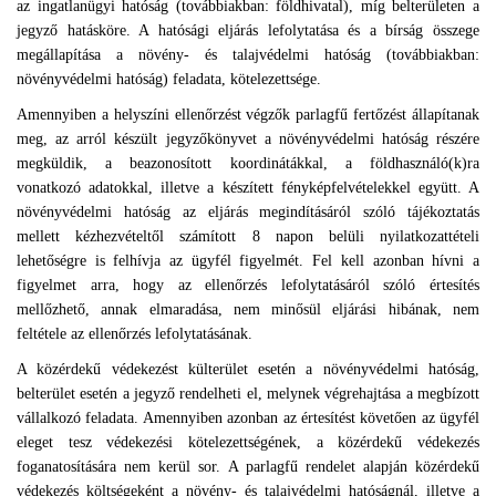
az ingatlanügyi hatóság (továbbiakban: földhivatal), míg belterületen a
jegyző hatásköre. A hatósági eljárás lefolytatása és a bírság összege
megállapítása a növény- és talajvédelmi hatóság (továbbiakban:
növényvédelmi hatóság) feladata, kötelezettsége.
Amennyiben a helyszíni ellenőrzést végzők parlagfű fertőzést állapítanak
meg, az arról készült jegyzőkönyvet a növényvédelmi hatóság részére
megküldik, a beazonosított koordinátákkal, a földhasználó(k)ra
vonatkozó adatokkal, illetve a készített fényképfelvételekkel együtt. A
növényvédelmi hatóság az eljárás megindításáról szóló tájékoztatás
mellett kézhezvételtől számított 8 napon belüli nyilatkozattételi
lehetőségre is felhívja az ügyfél figyelmét. Fel kell azonban hívni a
figyelmet arra, hogy az ellenőrzés lefolytatásáról szóló értesítés
mellőzhető, annak elmaradása, nem minősül eljárási hibának, nem
feltétele az ellenőrzés lefolytatásának.
A közérdekű védekezést külterület esetén a növényvédelmi hatóság,
belterület esetén a jegyző rendelheti el, melynek végrehajtása a megbízott
vállalkozó feladata. Amennyiben azonban az értesítést követően az ügyfél
eleget tesz védekezési kötelezettségének, a közérdekű védekezés
foganatosítására nem kerül sor. A parlagfű rendelet alapján közérdekű
védekezés költségeként a növény- és talajvédelmi hatóságnál, illetve a