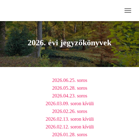
N
A
V
I
G
2026. évi jegyzőkönyvek
Á
C
I
Ó
B
E
2026.06.25. soros
-
/
2026.05.28. soros
K
2026.04.23. soros
I
2026.03.09. soron kívüli
K
A
2026.02.26. soros
P
2026.02.13. soron kívüli
C
2026.02.12. soron kívüli
S
O
2026.01.28. soros