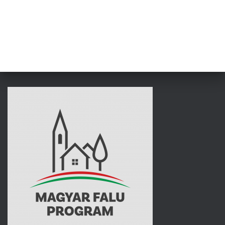
L
Á
S
A