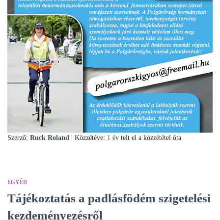
Szerző:
Ruck Roland
| Közzétéve:
1 év
telt el a közzététel óta
EGYÉB
Tájékoztatás a padlásfödém szigetelési
kezdeményezésről