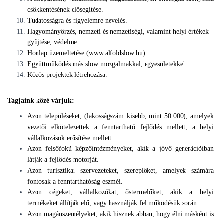
csökkentésének elősegítése.
Tudatosságra és figyelemre nevelés.
Hagyományőrzés, nemzeti és nemzetiségi, valamint helyi értékek
gyűjtése, védelme.
Honlap üzemeltetése (www.alfoldslow.hu).
Együttműködés más slow mozgalmakkal, egyesületekkel.
Közös projektek létrehozása.
Tagjaink közé várjuk:
Azon településeket, (lakosságszám kisebb, mint 50.000), amelyek
vezetői elkötelezettek a fenntartható fejlődés mellett, a helyi
vállalkozások erősítése mellett.
Azon felsőfokú képzőintézményeket, akik a jövő generációiban
látják a fejlődés motorját.
Azon turisztikai szervezeteket, szereplőket, amelyek számára
fontosak a fenntarthatóság eszméi.
Azon cégeket, vállalkozókat, őstermelőket, akik a helyi
termékeket állítják elő, vagy használják fel működésük során.
Azon magánszemélyeket, akik hisznek abban, hogy élni másként is