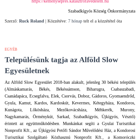
https://kemenysepres.katasztrofavedelem.hu
Szabadkígyós Község Önkormányzata
Szerző:
Ruck Roland
| Közzétéve:
7 hónap
telt el a közzététel óta
EGYÉB
Településünk tagja az Alföld Slow
Egyesületnek
Az Alföld Slow Egyesület 2018-ban alakult, jelenleg 30 békési település
(Almáskamarás, Békés, Békéssámson, Biharugra, Csabaszabadi,
Csanádapáca, Ecsegfalva, Elek, Csorvás, Doboz, Gádoros, Gyomaendrőd,
Gyula, Kamut, Kardos, Kardoskút, Kevermes, Kétegyháza, Kondoros,
Kunágota, Lőkösháza, Mezőkovácsháza, Méhkerék, Murony,
Nagykamarás, Örménykút, Sarkad, Szabadkígyós, Újkígyós, Vésztő)
érintett az együttműködésben. Munkánkat segíti a Gyulai Turisztikai
Nonprofit Kft., az Újkígyósi Petőfi Sándor Művelődési Ház, a Kondorosi
Turisztikai Szolgáltató Közhasznú Nonprofit Kft., a Komoróczki