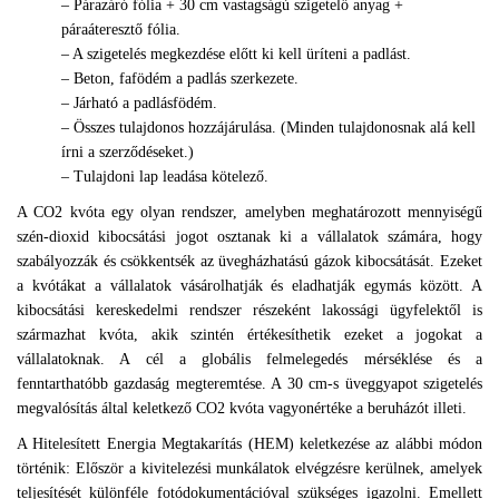
– Párazáró fólia + 30 cm vastagságú szigetelő anyag +
páraáteresztő fólia.
– A szigetelés megkezdése előtt ki kell üríteni a padlást.
– Beton, fafödém a padlás szerkezete.
– Járható a padlásfödém.
– Összes tulajdonos hozzájárulása. (Minden tulajdonosnak alá kell
írni a szerződéseket.)
– Tulajdoni lap leadása kötelező.
A CO2 kvóta egy olyan rendszer, amelyben meghatározott mennyiségű
szén-dioxid kibocsátási jogot osztanak ki a vállalatok számára, hogy
szabályozzák és csökkentsék az üvegházhatású gázok kibocsátását. Ezeket
a kvótákat a vállalatok vásárolhatják és eladhatják egymás között. A
kibocsátási kereskedelmi rendszer részeként lakossági ügyfelektől is
származhat kvóta, akik szintén értékesíthetik ezeket a jogokat a
vállalatoknak. A cél a globális felmelegedés mérséklése és a
fenntarthatóbb gazdaság megteremtése. A 30 cm-s üveggyapot szigetelés
megvalósítás által keletkező CO2 kvóta vagyonértéke a beruházót illeti.
A Hitelesített Energia Megtakarítás (HEM) keletkezése az alábbi módon
történik: Először a kivitelezési munkálatok elvégzésre kerülnek, amelyek
teljesítését különféle fotódokumentációval szükséges igazolni. Emellett