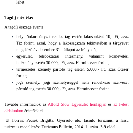
lehet.
Tagdíj mértéke:
A tagdíj összege évente
helyi önkormányzat rendes tag esetén lakosonként 10,- Ft, azaz
Tíz forint, azzal, hogy a lakosságszám tekintetében a tárgyévet
megelőző év december 31-i állapot az irányadó;
egyesület, felsőoktatási intézmény, valamint köznevelési
intézmény esetén 30.000,- Ft, azaz Harmincezer forint;
természetes személy pártoló tag esetén 5.000,- Ft, azaz Ötezer
forint;
jogi személy, jogi személyiséggel nem rendelkező szervezet
pártoló tag esetén 30.000,- Ft, azaz Harmincezer forint.
További információk az
Alföld Slow Egyesület honlapján
és
az I-dest
oldalunkon
érhetőek el.
[1]
Forrás: Pécsek Brigitta: Gyorsuló idő, lassuló turizmus: a lassú
turizmus modellezése Turizmus Bulletin, 2014. 1. szám. 3-9 oldal.