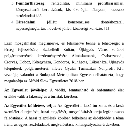
Fenntarthatóság:
rentabilitás, minimális profitkiáramlás,
környezetbarát beruházások, kis ökológiai lábnyom, hosszabb
tartózkodási idő.
Társadalmi jóllét
: konszenzusos döntéshozatal,
népességmegtartás, növekvő jóllét, közösségi kohézió. [1]
Ezen mozgalmakat megismerve, és felismerve benne a lehetőséget a
térség fejlesztésére, Szebellédi Zoltán, Újkígyós Város korábbi
polgármesterének kezdeményezésére Almáskamarás, Csabaszabadi,
Csorvás, Doboz, Kétegyháza, Kondoros, Kunágota, Lőkösháza, Újkígyós
települések polgármesterei, illetve Gyulai Turisztikai Nonprofit Kft.
vezetője, valamint a Budapesti Metropolitan Egyetem elhatározta, hogy
megalapítja az Alföld Slow Egyesületet 2018-ban.
Az Egyesület jövőképe:
A vidéki, fenntartható és önfenntartó élet
értékké válik a lakosság és a turisták körében.
Az Egyesület küldetése, célja:
Az Egyesület a lassú turizmus és a lassú
szemlélet elterjedését, hazai megélését, megvalósítását tartja legfontosabb
feladatának. A hazai települések körében felkelteni az érdeklődést a téma
iránt, az egyes részfeladatok megvalósítása, kihangsúlyozása érdekében.