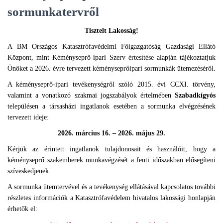
sormunkatervről
Tisztelt Lakosság!
A BM Országos Katasztrófavédelmi Főigazgatóság Gazdasági Ellátó
Központ, mint Kéményseprő-ipari Szerv értesítése alapján tájékoztatjuk
Önöket a 2026. évre tervezett kéményseprőipari sormunkák ütemezéséről.
A kéményseprő-ipari tevékenységről szóló 2015. évi CCXI. törvény,
valamint a vonatkozó szakmai jogszabályok értelmében
Szabadkígyós
településen a társasházi ingatlanok esetében a sormunka elvégzésének
tervezett ideje:
2026. március 16. – 2026. május 29.
Kérjük az érintett ingatlanok tulajdonosait és használóit, hogy a
kéményseprő szakemberek munkavégzését a fenti időszakban elősegíteni
szíveskedjenek.
A sormunka ütemtervével és a tevékenység ellátásával kapcsolatos további
részletes információk a Katasztrófavédelem hivatalos lakossági honlapján
érhetők el: