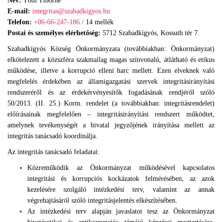
Név:
Tóth Tiborné
E-mail:
integritas@szabadkigyos.hu
Telefon:
+06-66-247-186
/
14 mellék
Postai és személyes elérhetőség:
5712 Szabadkígyós, Kossuth tér 7.
Szabadkígyós Község Önkormányzata (továbbiakban: Önkormányzat)
elkötelezett a közszféra szakmailag magas színvonalú, átlátható és etikus
működése, illetve a korrupció elleni harc mellett. Ezen elveknek való
megfelelés érdekében az államigazgatási szervek integritásirányítási
rendszeréről és az érdekérvényesítők fogadásának rendjéről szóló
50/2013. (II. 25.) Korm. rendelet (a továbbiakban: integritásrendelet)
előírásainak megfelelően – integritásirányítási rendszert működtet,
amelynek tevékenységét a hivatal jegyzőjének irányítása mellett az
integritás tanácsadó koordinálja.
Az integritás tanácsadó feladatai:
Közreműködik az Önkormányzat működésével kapcsolatos
integritási és korrupciós kockázatok felmérésében, az azok
kezelésére szolgáló intézkedési terv, valamint az annak
végrehajtásáról szóló integritásjelentés elkészítésében.
Az intézkedési terv alapján javaslatot tesz az Önkormányzat