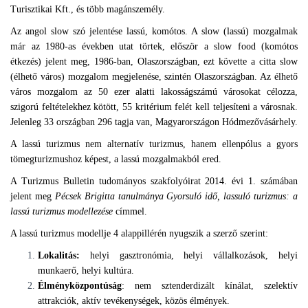
Turisztikai Kft., és több magánszemély.
Az angol slow szó jelentése lassú, komótos. A slow (lassú) mozgalmak
már az 1980-as években utat törtek, először a slow food (komótos
étkezés) jelent meg, 1986-ban, Olaszországban, ezt követte a citta slow
(élhető város) mozgalom megjelenése, szintén Olaszországban. Az élhető
város mozgalom az 50 ezer alatti lakosságszámú városokat célozza,
szigorú feltételekhez kötött, 55 kritérium felét kell teljesíteni a városnak.
Jelenleg 33 országban 296 tagja van, Magyarországon Hódmezővásárhely.
A lassú turizmus nem alternatív turizmus, hanem ellenpólus a gyors
tömegturizmushoz képest, a lassú mozgalmakból ered.
A Turizmus Bulletin tudományos szakfolyóirat 2014. évi 1. számában
jelent meg
Pécsek Brigitta tanulmánya Gyorsuló idő, lassuló turizmus: a
lassú turizmus modellezése
címmel.
A lassú turizmus modellje 4 alappillérén nyugszik a szerző szerint:
Lokalitás:
helyi gasztronómia, helyi vállalkozások, helyi
munkaerő, helyi kultúra.
Élményközpontúság
: nem sztenderdizált kínálat, szelektív
attrakciók, aktív tevékenységek, közös élmények.