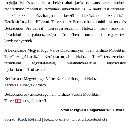
foglalja Békéscsaba és a békéscsabai járás releváns településeinek
fenntartható mobilitási terveinek elkészítését is. A mobilitási tervezési
munkálatokkal összhangban készül Békéscsaba Aktualizált
Kerékpárforgalmi Hálózati Terve is. A Fenntartható mobilitási terv és
Békéscsaba Aktualizált Kerékpárforgalmi Hálózati Terv szakmai,
társadalmi megalapozottsága érdekében társadalmi egyeztetést
kezdeményezünk.
A Békéscsaba Megyei Jogú Város Önkormányzat „Fenntartható Mobilitási
Terv” és „Aktualizált Kerékpárforgalmi Hálózati Terv” tervezeteinek
társadalmi egyeztetésével, véleményezésével kapcsolatos
tájékoztató
ITT
olvasható.
Békéscsaba Megyei Jogú Város Kerékpárforgalmi Hálózati
Terve
ITT
megtekinthető.
Békéscsaba és várostérsége Fenntartható Városi Mobilitási
Terve
ITT
megtekinthető.
Szabadkígyósi Polgármesteri Hivatal
Szerző:
Ruck Roland
| Közzétéve:
2 év
telt el a közzététel óta