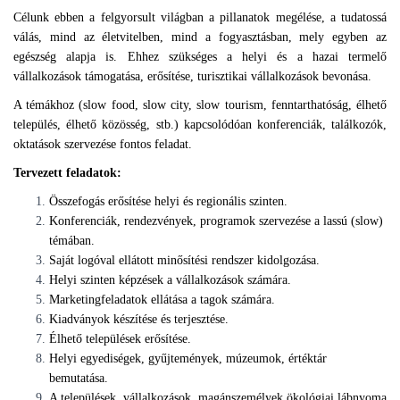
Célunk ebben a felgyorsult világban a pillanatok megélése, a tudatossá
válás, mind az életvitelben, mind a fogyasztásban, mely egyben az
egészség alapja is. Ehhez szükséges a helyi és a hazai termelő
vállalkozások támogatása, erősítése, turisztikai vállalkozások bevonása.
A témákhoz (slow food, slow city, slow tourism, fenntarthatóság, élhető
település, élhető közösség, stb.) kapcsolódóan konferenciák, találkozók,
oktatások szervezése fontos feladat.
Tervezett feladatok:
Összefogás erősítése helyi és regionális szinten.
Konferenciák, rendezvények, programok szervezése a lassú (slow)
témában.
Saját logóval ellátott minősítési rendszer kidolgozása.
Helyi szinten képzések a vállalkozások számára.
Marketingfeladatok ellátása a tagok számára.
Kiadványok készítése és terjesztése.
Élhető települések erősítése.
Helyi egyediségek, gyűjtemények, múzeumok, értéktár
bemutatása.
A települések, vállalkozások, magánszemélyek ökológiai lábnyoma