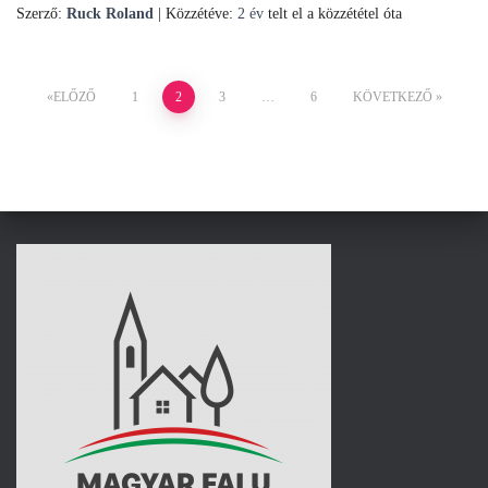
Szerző:
Ruck Roland
| Közzétéve:
2 év
telt el a közzététel óta
Bejegyzések
ELŐZŐ
1
2
3
…
6
KÖVETKEZŐ
lapozása