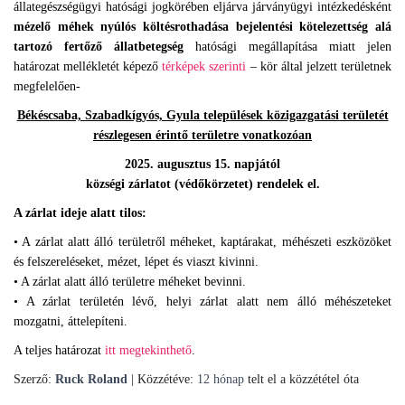
állategészségügyi hatósági jogkörében eljárva járványügyi intézkedésként
mézelő méhek nyúlós költésrothadása bejelentési kötelezettség alá
tartozó fertőző állatbetegség
hatósági megállapítása miatt jelen
határozat mellékletét képező
térképek szerinti
– kör által jelzett területnek
megfelelően-
Békéscsaba, Szabadkígyós, Gyula települések közigazgatási területét
részlegesen érintő területre vonatkozóan
2025. augusztus 15. napjától
községi zárlatot (védőkörzetet) rendelek el.
A zárlat ideje alatt tilos:
• A zárlat alatt álló területről méheket, kaptárakat, méhészeti eszközöket
és felszereléseket, mézet, lépet és viaszt kivinni.
• A zárlat alatt álló területre méheket bevinni.
• A zárlat területén lévő, helyi zárlat alatt nem álló méhészeteket
mozgatni, áttelepíteni.
A teljes határozat
itt megtekinthető
.
Szerző:
Ruck Roland
| Közzétéve:
12 hónap
telt el a közzététel óta