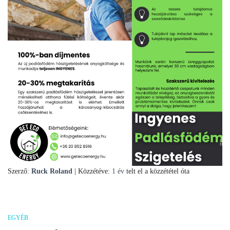
Szerző:
Ruck Roland
| Közzétéve:
1 év
telt el a közzététel óta
EGYÉB