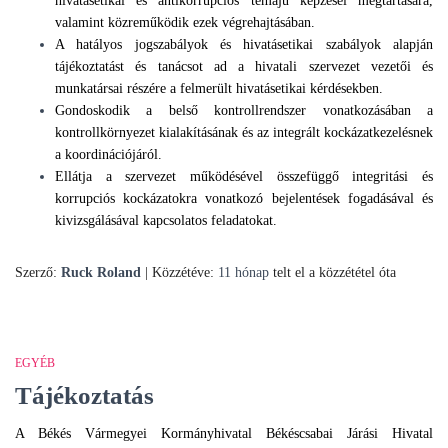
hivatásetikai és antikorrupciós témájú képzései megtartására,
valamint közreműködik ezek végrehajtásában.
A hatályos jogszabályok és hivatásetikai szabályok alapján
tájékoztatást és tanácsot ad a hivatali szervezet vezetői és
munkatársai részére a felmerült hivatásetikai kérdésekben.
Gondoskodik a belső kontrollrendszer vonatkozásában a
kontrollkörnyezet kialakításának és az integrált kockázatkezelésnek
a koordinációjáról.
Ellátja a szervezet működésével összefüggő integritási és
korrupciós kockázatokra vonatkozó bejelentések fogadásával és
kivizsgálásával kapcsolatos feladatokat.
Szerző:
Ruck Roland
| Közzétéve:
11 hónap
telt el a közzététel óta
EGYÉB
Tájékoztatás
A Békés Vármegyei Kormányhivatal Békéscsabai Járási Hivatal