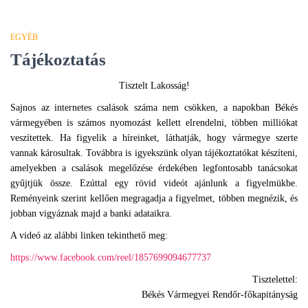
EGYÉB
Tájékoztatás
Tisztelt Lakosság!
Sajnos az internetes csalások száma nem csökken, a napokban Békés
vármegyében is számos nyomozást kellett elrendelni, többen milliókat
veszítettek. Ha figyelik a híreinket, láthatják, hogy vármegye szerte
vannak károsultak. Továbbra is igyekszünk olyan tájékoztatókat készíteni,
amelyekben a csalások megelőzése érdekében legfontosabb tanácsokat
gyűjtjük össze. Ezúttal egy rövid videót ajánlunk a figyelmükbe.
Reményeink szerint kellően megragadja a figyelmet, többen megnézik, és
jobban vigyáznak majd a banki adataikra.
A videó az alábbi linken tekinthető meg:
https://www.facebook.com/reel/1857699094677737
Tisztelettel:
Békés Vármegyei Rendőr-főkapitányság