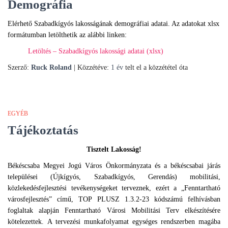
Demográfia
Elérhető Szabadkígyós lakosságának demográfiai adatai. Az adatokat xlsx
formátumban letölthetik az alábbi linken:
Letöltés – Szabadkígyós lakossági adatai (xlsx)
Szerző:
Ruck Roland
| Közzétéve:
1 év
telt el a közzététel óta
EGYÉB
Tájékoztatás
Tisztelt Lakosság!
Békéscsaba Megyei Jogú Város Önkormányzata és a békéscsabai járás
települései (Újkígyós, Szabadkígyós, Gerendás) mobilitási,
közlekedésfejlesztési tevékenységeket terveznek, ezért a „Fenntartható
városfejlesztés” című, TOP PLUSZ 1.3.2-23 kódszámú felhívásban
foglaltak alapján Fenntartható Városi Mobilitási Terv elkészítésére
kötelezettek. A tervezési munkafolyamat egységes rendszerben magába