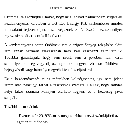
Tisztelt Lakosok!
Örömmel tájékoztatjuk Önöket, hogy az elindított padlásfödém szigetelési
kezdeményezés keretében a Get Eco Energy Kft. szakemberei minden
munkálatot teljesen díjmentesen végeznek el. A részvételhez semmilyen
regisztrációs díjat nem kell befizetni.
A kezdeményezés során Önöknek sem a szigetelőanyag telepítése előtt,
sem annak bármely szakaszában nem kell készpénzt felmutatniuk.
Továbbá garantáljuk, hogy sem most, sem a jövőben nem kerül
semmilyen költség vagy díj az ingatlanra, legyen szó akár földhivatali
bejegyzésről vagy bármilyen egyéb hivatalos eljárásról.
Ez a kezdeményezés teljes mértékben költségmentes, így nem jelent
semmilyen pénzügyi terhet a résztvevők számára. Célunk, hogy minden
helyi lakos számára könnyen elérhető legyen, és a közösség javát
szolgálja.
További információk:
– Évente akár 20-30%-ot is megtakaríthat a rezsi számlájából az
ingatlan tulajdonosa.