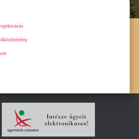
rojektzárás
jtóközlemény
son