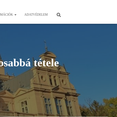
RMÁCIÓK
ADATVÉDELEM
osabbá tétele