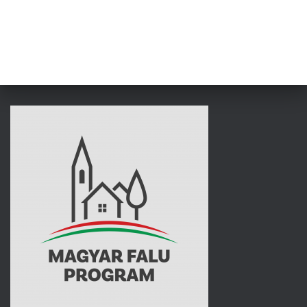
L
Á
S
A