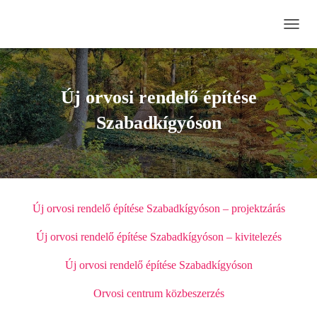
N
A
V
I
G
Új orvosi rendelő építése
Á
C
Szabadkígyóson
I
Ó
B
E
-
/
Új orvosi rendelő építése Szabadkígyóson – projektzárás
K
I
Új orvosi rendelő építése Szabadkígyóson – kivitelezés
K
A
P
Új orvosi rendelő építése Szabadkígyóson
C
S
Orvosi centrum közbeszerzés
O