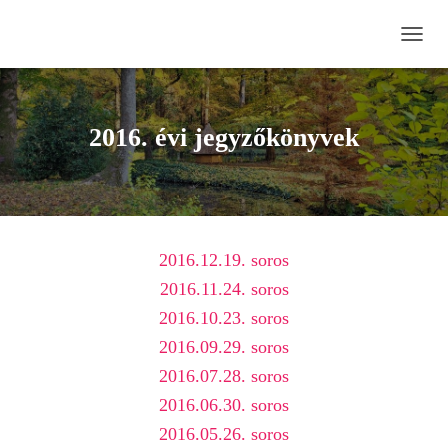
N
A
V
I
G
2016. évi jegyzőkönyvek
Á
C
I
Ó
B
E
2016.12.19. soros
-
/
2016.11.24. soros
K
2016.10.23. soros
I
K
2016.09.29. soros
A
P
2016.07.28. soros
C
2016.06.30. soros
S
O
2016.05.26. soros